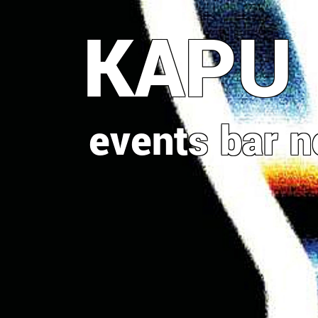
Direkt
KAPU
zum
Inhalt
events
bar
n