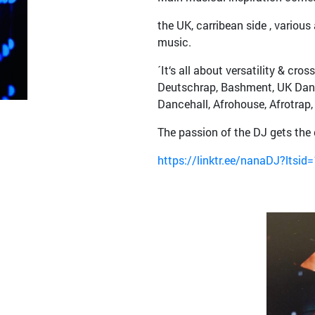
the UK, carribean side , variou
music.
´It‘s all about versatility & cro
Deutschrap, Bashment, UK Dance
Dancehall, Afrohouse, Afrotrap
The passion of the DJ gets the 
https://linktr.ee/nanaDJ?ltsi
Bild