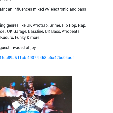
s african influences mixed w/ electronic and bass
ssing genres like UK Afrotrap, Grime, Hip Hop, Rap,
 , UK Garage, Bassline, UK Bass, Afrobeats,
, Kuduro, Funky & more.
guest invaded of joy.
d=1fcc89a5-f1cb-4907-9458-b6a42bc04acf