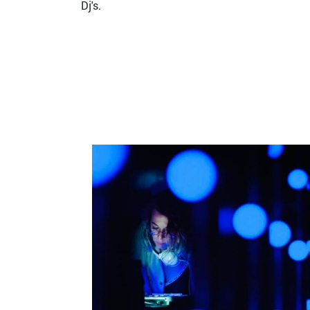
Dj's.
Bild