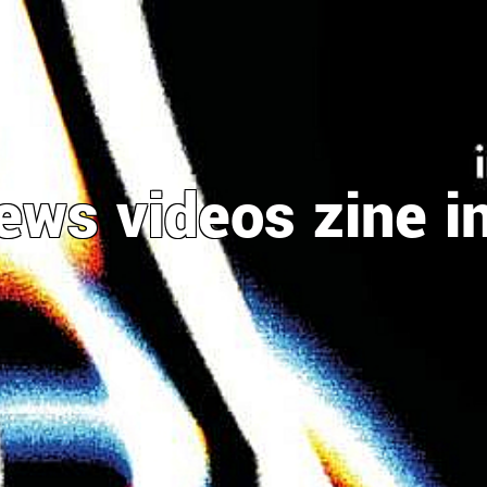
ews
videos
zine
i