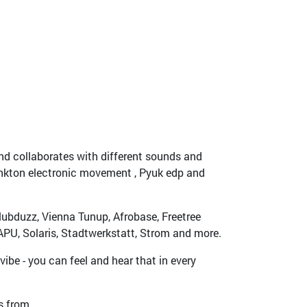
nd collaborates with different sounds and
ankton electronic movement , Pyuk edp and
lubduzz, Vienna Tunup, Afrobase, Freetree
KAPU, Solaris, Stadtwerkstatt, Strom and more.
ibe - you can feel and hear that in every
s from