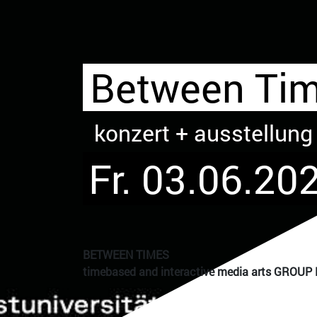
Between Tim
konzert + ausstellung
Fr. 03.06.202
BETWEEN TIMES
timebased and interactive media arts GROUP