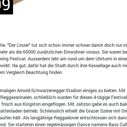
09
che. "Der Linzer" tut sich schon immer schwer damit doch nur in
ehr als die 65000 zusätzlichen Einwohner voraus. Sie waren be
pring Festival. Ausserdem lebt am rund um dem Uhrturm in eine
kt. Na gut, dafür hat die Stadt durch ihre Kessellage auch nic
em Vergleich Beachtung finden.
aligen Arnold-Schwarzenegger-Stadion einiges zu bieten. Mit
Reggaeannalen, schließlich wurden für dieses 4-tägige Festival
 frisch aus Kingston eingeflogen. Mit Jahzoo gabe es auch ba
ttenladen betrieb. Schliesslich erhielt die Grazer Szene mit O
Laufen hält. Als langjährige Reggaelover entschlossen sich da
. Sie starteten einen regelmässigen Dance namens Bass Cultu