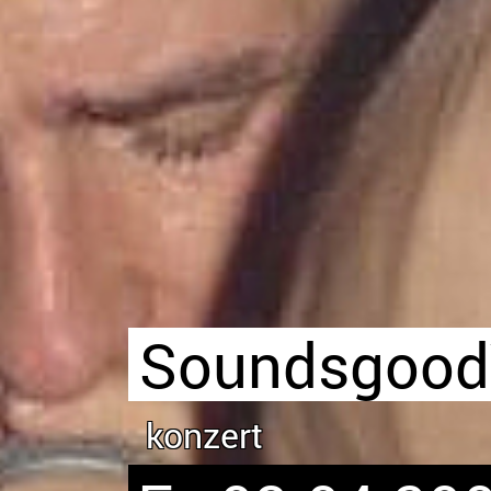
SoundsgoodVi
konzert