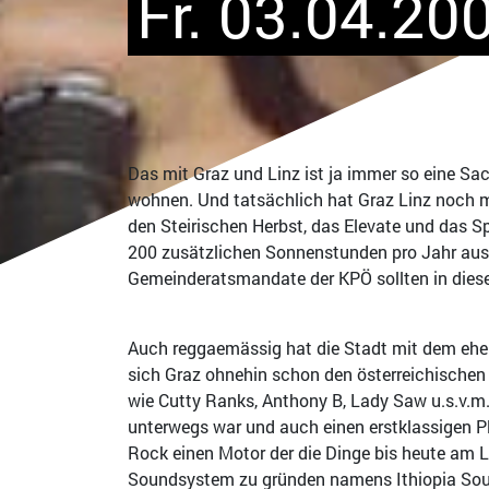
Fr. 03.04.20
Das mit Graz und Linz ist ja immer so eine Sa
wohnen. Und tatsächlich hat Graz Linz noch m
den Steirischen Herbst, das Elevate und das S
200 zusätzlichen Sonnenstunden pro Jahr auswir
Gemeinderatsmandate der KPÖ sollten in dies
Auch reggaemässig hat die Stadt mit dem ehem
sich Graz ohnehin schon den österreichischen 
wie Cutty Ranks, Anthony B, Lady Saw u.s.v.m.
unterwegs war und auch einen erstklassigen Pla
Rock einen Motor der die Dinge bis heute am 
Soundsystem zu gründen namens Ithiopia Sound