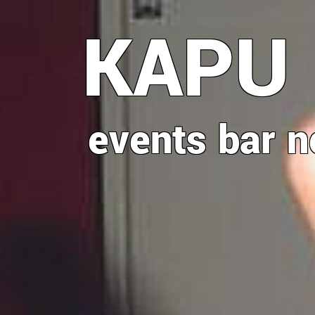
Direkt
KAPU
zum
Inhalt
events
bar
n