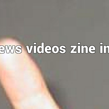
ews
videos
zine
i