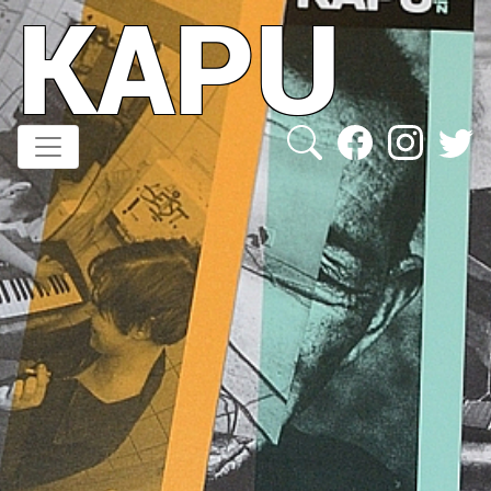
KAPU
Direkt
zum
Inhalt