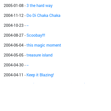
2005-01-08
-
3 the hard way
2004-11-12
-
Do Di Chaka Chaka
2004-10-23
-
--
2004-08-27
-
Scoobay!!!
2004-06-04
-
this magic moment
2004-05-05
-
treasure island
2004-04-30
-
--
2004-04-11
-
Keep it Blazing!
2004-03-13
-
A Tribute to Coxone Dodd`s Studio One
2004-02-13
-
!!! in der STWST !!!
2003-12-13
-
GIVE IT TO ME