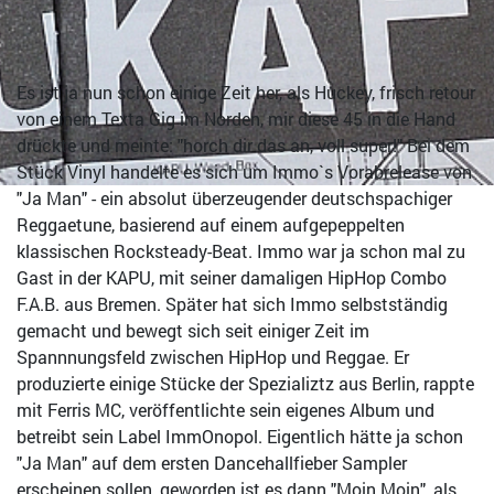
Es ist ja nun schon einige Zeit her, als Huckey, frisch retour
von einem Texta Gig im Norden, mir diese 45 in die Hand
drückte und meinte: "horch dir das an, voll super!" Bei dem
Stück Vinyl handelte es sich um Immo`s Vorabrelease von
"Ja Man" - ein absolut überzeugender deutschspachiger
Reggaetune, basierend auf einem aufgepeppelten
klassischen Rocksteady-Beat. Immo war ja schon mal zu
Gast in der KAPU, mit seiner damaligen HipHop Combo
F.A.B. aus Bremen. Später hat sich Immo selbstständig
gemacht und bewegt sich seit einiger Zeit im
Spannnungsfeld zwischen HipHop und Reggae. Er
produzierte einige Stücke der Spezializtz aus Berlin, rappte
mit Ferris MC, veröffentlichte sein eigenes Album und
betreibt sein Label ImmOnopol. Eigentlich hätte ja schon
"Ja Man" auf dem ersten Dancehallfieber Sampler
erscheinen sollen, geworden ist es dann "Moin Moin", als