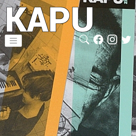
KAPU
Direkt
zum
Inhalt