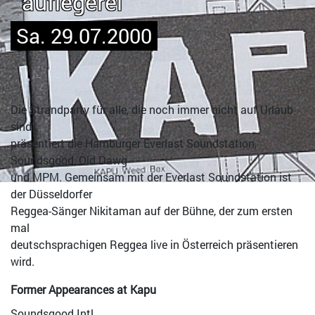
auflegerei
Sa. 29.07.2000
Die Strandparty für alle, die noch immer nicht auf Urlaub
sind
präsentiert die Hamburger Everlast Soundstation,
Soundsgood, Old Dawg
und MPM. Gemeinsam mit der Everlast Soundstation ist
der Düsseldorfer
Reggea-Sänger Nikitaman auf der Bühne, der zum ersten
mal
deutschsprachigen Reggea live in Österreich präsentieren
wird.
Former Appearances at Kapu
Soundsgood Intl.