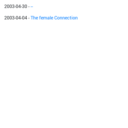
2003-04-30
-
--
2003-04-04
-
The female Connection
2003-03-15
-
Gimmi di wave !!!!
2002-12-14
-
Cool Runnings
2002-10-31
-
Blood In Blood Out
2002-09-20
-
Ragga-dagga-yeah-yeah-hip hop
2002-08-14
-
basics - hiphop&dancehall party
2002-05-24
-
Back From Babylon II.
2002-04-25
-
Dancehall Get Mad Now !!!
2002-02-15
-
THIS IS HOW WE ROLL
2001-11-08
-
Dancehallparty