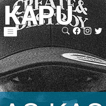
KAPU
Direkt
zum
Inhalt