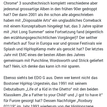
Chrome“ 3 soundtechnisch komplett verschiedene aber
jedesmal grossartige Alben in den frühen 90er gedroppt
hat? Der dann 2001 als ihn schon alle abgeschrieben
haben mit „Disposable Arts“ ein unglaubliches Comeback
mit einem Konzeptalbum hingelegt hat, das 3 Jahre später
mit „Hot Long Summer“ seine Fortsetzung fand (eigentlich
den erzählungsgeschichtlichen Vorgänger)? Der seither
mehrfach auf Tour in Europa war und grosse Festivals wie
Splash und HipHopKemp mehr als gerockt hat? Der letztes
Jahr mit EMC eines der besten Alben des Jahres
gemeinsam mit Punchline, Wordsworth und Strick geliefert
hat? Nein, ich denke das kann ich mir sparen.
Ebenso siehts bei EDO G aus. Denn wer kennt nicht das
Bostoner HipHop Urgestein, das 1991 mit seinem
Debutalbum „Life of a Kid in the Ghetto“ mit den beiden
Klassikern „Be a Father to your Child“ und „I got to have it“
für Furore gesorgt hat? Dessen Nachfolger „Roxbury
02119” im Jahr 1993 wiederum von der HipHopszene