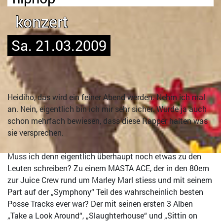
konzert
Sa. 21.03.2009
Heidiho, das wird ein feiner Abend werden. Nehm ich mal
an. Nein, eigentlich bin ich mir sehr sicher. Wurde ja auch
schon mehrfach bewiesen, dass diese Rapper halten was
sie versprechen.
Muss ich denn eigentlich überhaupt noch etwas zu den
Leuten schreiben? Zu einem MASTA ACE, der in den 80ern
zur Juice Crew rund um Marley Marl stiess und mit seinem
Part auf der „Symphony“ Teil des wahrscheinlich besten
Posse Tracks ever war? Der mit seinen ersten 3 Alben
„Take a Look Around“, „Slaughterhouse“ und „Sittin on