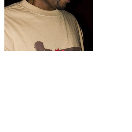
Former Appearances at Kapu
Masta Ace
2026-06-10
-
MASTA ACE (US) & CHAMPIONSOUND (CZ)
ft. Leschea & Strick
2023-02-22
-
Masta Ace & Marco Polo
2020-02-04
-
Masta Ace & Marco Polo
2018-05-17
-
Masta Ace & Marco Polo, Nasihat & Son Griot