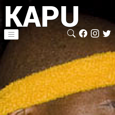
KAPU
Direkt
zum
Inhalt