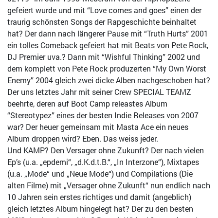
gefeiert wurde und mit “Love comes and goes” einen der
traurig schönsten Songs der Rapgeschichte beinhaltet
hat? Der dann nach längerer Pause mit “Truth Hurts” 2001
ein tolles Comeback gefeiert hat mit Beats von Pete Rock,
DJ Premier uva.? Dann mit “Wishful Thinking” 2002 und
dem komplett von Pete Rock produzerten “My Own Worst
Enemy” 2004 gleich zwei dicke Alben nachgeschoben hat?
Der uns letztes Jahr mit seiner Crew SPECIAL TEAMZ
beehrte, deren auf Boot Camp releastes Album
“Stereotypez” eines der besten Indie Releases von 2007
war? Der heuer gemeinsam mit Masta Ace ein neues
Album droppen wird? Eben. Das weiss jeder.
Und KAMP? Den Versager ohne Zukunft? Der nach vielen
Ep’s (u.a. „epdemi“, „d.K.d.t.B.“, „In Interzone“), Mixtapes
(u.a. „Mode“ und „Neue Mode“) und Compilations (Die
alten Filme) mit „Versager ohne Zukunft“ nun endlich nach
10 Jahren sein erstes richtiges und damit (angeblich)
gleich letztes Album hingelegt hat? Der zu den besten