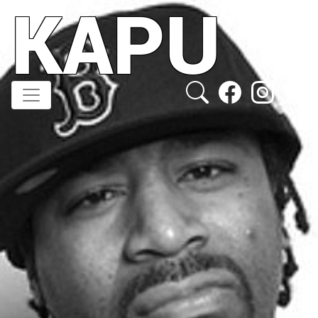
KAPU
Direkt
zum
Inhalt