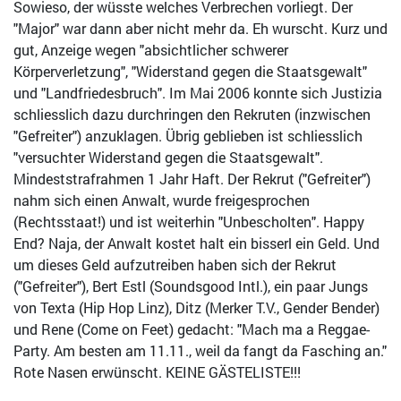
Sowieso, der wüsste welches Verbrechen vorliegt. Der
"Major" war dann aber nicht mehr da. Eh wurscht. Kurz und
gut, Anzeige wegen "absichtlicher schwerer
Körperverletzung", "Widerstand gegen die Staatsgewalt"
und "Landfriedesbruch". Im Mai 2006 konnte sich Justizia
schliesslich dazu durchringen den Rekruten (inzwischen
"Gefreiter") anzuklagen. Übrig geblieben ist schliesslich
"versuchter Widerstand gegen die Staatsgewalt".
Mindeststrafrahmen 1 Jahr Haft. Der Rekrut ("Gefreiter")
nahm sich einen Anwalt, wurde freigesprochen
(Rechtsstaat!) und ist weiterhin "Unbescholten". Happy
End? Naja, der Anwalt kostet halt ein bisserl ein Geld. Und
um dieses Geld aufzutreiben haben sich der Rekrut
("Gefreiter"), Bert Estl (Soundsgood Intl.), ein paar Jungs
von Texta (Hip Hop Linz), Ditz (Merker T.V., Gender Bender)
und Rene (Come on Feet) gedacht: "Mach ma a Reggae-
Party. Am besten am 11.11., weil da fangt da Fasching an."
Rote Nasen erwünscht. KEINE GÄSTELISTE!!!