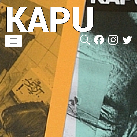
KAPU
Direkt
zum
Inhalt