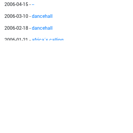
2006-04-15
-
--
2006-03-10
-
dancehall
2006-02-18
-
dancehall
2006-01-21
-
africa´s calling
2005-09-09
-
TOLEDO RIDDIM RELEASEPARTY
2005-06-25
-
Yo quiero bailar !
2005-04-01
-
Warning!
2005-03-11
-
Supersensation!
2005-01-08
-
3 the hard way
2004-11-12
-
Do Di Chaka Chaka
2004-10-23
-
--