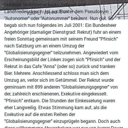
Hobbies: Molotovcockailts Zielwurf und
Landfriedensbruch. Ist auch unter dem Pseudonym
"Autonomer" oder "Autonummer" bekannt. Nun gut. Es
begab sich nun folgendes im Juli 2001: Ein Bundesheer
Angehöriger (damaliger Dienstgrad: Rekrut) fuhr an einem
freien Sonntag gemeinsam mit seinem Freund "Pfirsich"
nach Salzburg um an einem Umzug der
"Globalisierungsgegner" teilzunehmen. Angewiedert vom
Erscheinungsbild der Linken zogen sich "Pfirsich" und der
Rekrut in das Cafe "Anna" (oder so) zurück und tranken
Bier. Mehrere. Anschliessend schloss man sich dem
Umzug an, verlor sich im Getümmel. Der Rekrut wurde
geminsam mit 899 anderen "Globalisierungsgegner" von
der, zahlreich erschienenen, Exekutive eingekesselt.
"Pfirsich" entkam. Die Stunden der Einkesselung waren
eher Langweilig. Etwas Stimmung kam auf, als die
Exekutive auf die ersten Reihen der
"Globalisierungsgegner" einzuprügeln begann. Doch auch
diese willkommene Abwechslung war nur von kurzer Dauer.