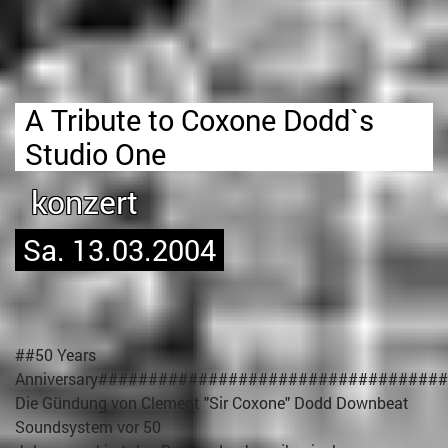
A Tribute to Coxone Dodd`s
Studio One
konzert
Sa. 13.03.2004
##50 Years
Anniversary##################################
Die Gündung von Clement "Sir Coxone" Dodd Downbeat
Soundsystem vor 50