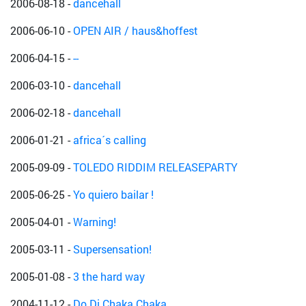
2006-08-18
-
dancehall
2006-06-10
-
OPEN AIR / haus&hoffest
2006-04-15
-
--
2006-03-10
-
dancehall
2006-02-18
-
dancehall
2006-01-21
-
africa´s calling
2005-09-09
-
TOLEDO RIDDIM RELEASEPARTY
2005-06-25
-
Yo quiero bailar !
2005-04-01
-
Warning!
2005-03-11
-
Supersensation!
2005-01-08
-
3 the hard way
2004-11-12
-
Do Di Chaka Chaka