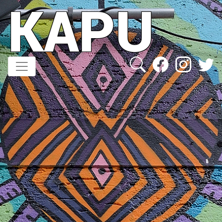
KAPU
Direkt
zum
Inhalt