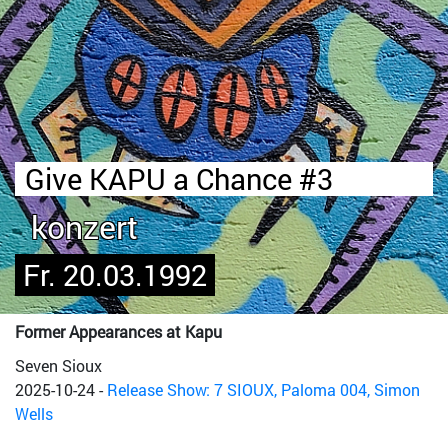
Give KAPU a Chance #3
konzert
Fr. 20.03.1992
Former Appearances at Kapu
Seven Sioux
2025-10-24
-
Release Show: 7 SIOUX, Paloma 004, Simon
Wells