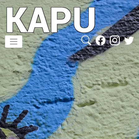
KAPU
Direkt
zum
Inhalt