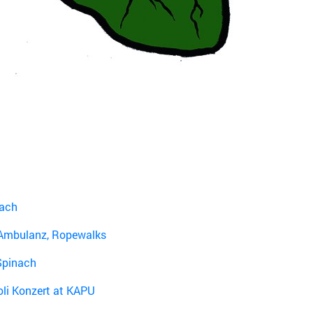
nach
mbulanz, Ropewalks
Spinach
li Konzert at KAPU