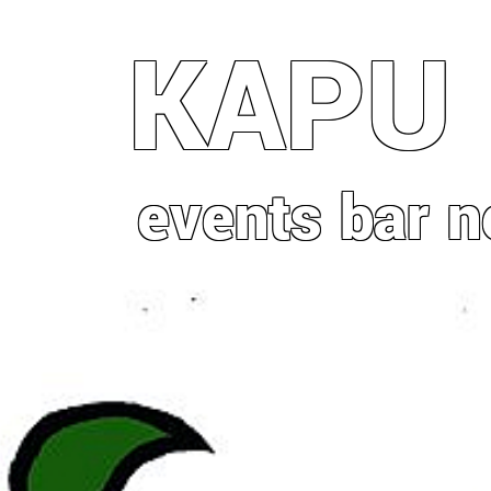
Direkt
KAPU
zum
Inhalt
events
bar
n