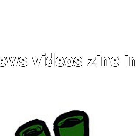
ews
videos
zine
i