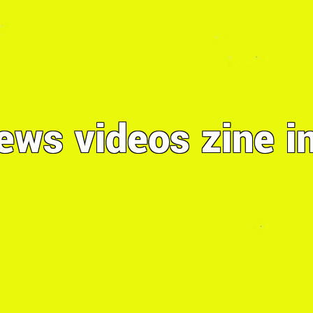
ews
videos
zine
i