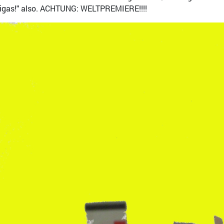
igas!" also. ACHTUNG: WELTPREMIERE!!!!