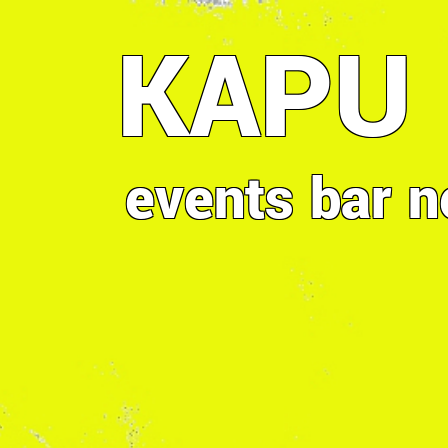
Direkt
KAPU
zum
Inhalt
events
bar
n