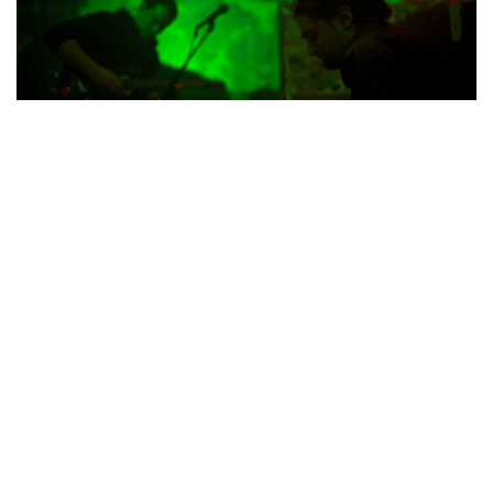
Former Appearances at Kapu
Rorcal
2023-10-27
-
RETOX: Rorcal, Phantom Pain Dogma,
Saturnists
2016-04-01
-
Rorcal, Impure Wilhelmina, Anderwelt
phal:angst