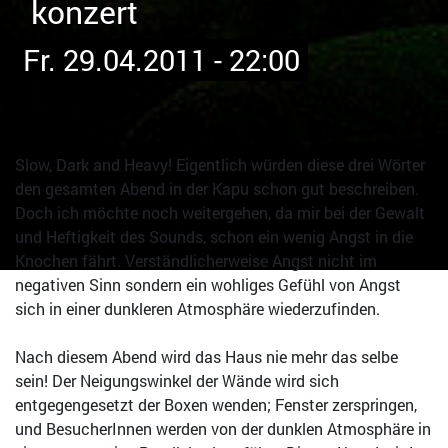
konzert
Fr. 29.04.2011 - 22:00
Slow, Dark and Heavy! Eigentlich würden diese drei Wörter
den gesamten Abend in der Kapu schon gut beschreiben.
Doch ich möchte noch weitergehen, da mir bei der Gewalt
und Heftigkeit des Sounds, schon ein wenig Angst in die
Knochen fährt. Verständlicherweise Angst nicht im
negativen Sinn sondern ein wohliges Gefühl von Angst
sich in einer dunkleren Atmosphäre wiederzufinden.
Nach diesem Abend wird das Haus nie mehr das selbe
sein! Der Neigungswinkel der Wände wird sich
entgegengesetzt der Boxen wenden; Fenster zerspringen,
und BesucherInnen werden von der dunklen Atmosphäre in