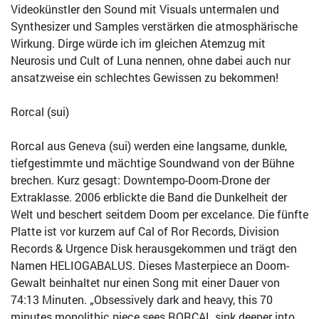
Videokünstler den Sound mit Visuals untermalen und
Synthesizer und Samples verstärken die atmosphärische
Wirkung. Dirge würde ich im gleichen Atemzug mit
Neurosis und Cult of Luna nennen, ohne dabei auch nur
ansatzweise ein schlechtes Gewissen zu bekommen!
Rorcal (sui)
Rorcal aus Geneva (sui) werden eine langsame, dunkle,
tiefgestimmte und mächtige Soundwand von der Bühne
brechen. Kurz gesagt: Downtempo-Doom-Drone der
Extraklasse. 2006 erblickte die Band die Dunkelheit der
Welt und beschert seitdem Doom per excelance. Die fünfte
Platte ist vor kurzem auf Cal of Ror Records, Division
Records & Urgence Disk herausgekommen und trägt den
Namen HELIOGABALUS. Dieses Masterpiece an Doom-
Gewalt beinhaltet nur einen Song mit einer Dauer von
74:13 Minuten. „Obsessively dark and heavy, this 70
minutes monolithic piece sees RORCAL sink deeper into