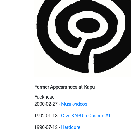
Former Appearances at Kapu
Fuckhead
2000-02-27
-
Musikvideos
1992-01-18
-
Give KAPU a Chance #1
1990-07-12
-
Hardcore