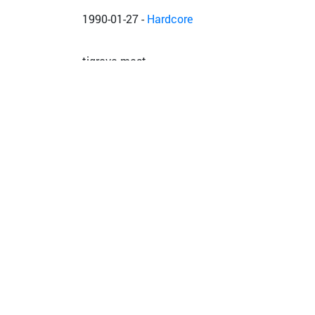
1990-01-27
-
Hardcore
tigrova mast
2007-03-31
-
interstellar fest
delilah
2012-12-07
-
Kooperation: No Means No, Berna
2011-03-26
-
Interstellar
2008-10-03
-
Opening Party
2008-05-25
-
bananenschmelze
2007-03-03
-
kapu export
2006-10-28
-
noise core