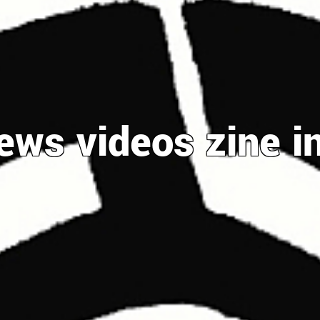
ews
videos
zine
i