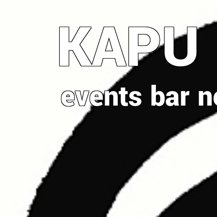
Direkt
KAPU
zum
Inhalt
events
bar
n