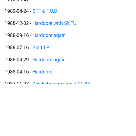
1989-04-24
-
STF & T.O.D
1988-12-02
-
Hardcore with SNFU
1988-09-16
-
Hardcore again
1988-07-16
-
Split LP
1988-04-29
-
Hardcore again
1988-04-16
-
Hardcore
1987-11-27
-
Wiederholung vom 7.11.87
1987-11-07
-
--
1987-10-05
-
--
Wellblech Untergrund
2025-10-04
-
WELLBLECH UNTERGRUND, Roy Loidl & The