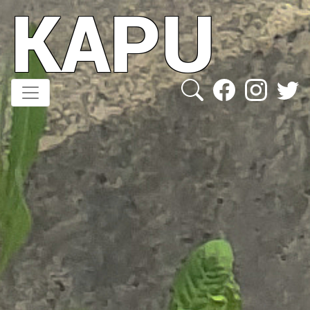
KAPU
Direkt
zum
Inhalt