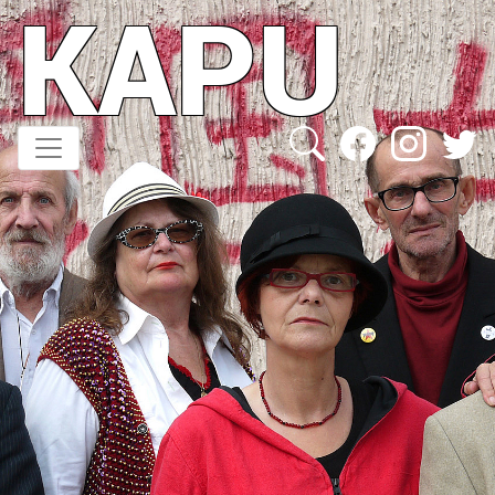
KAPU
Direkt
zum
Inhalt