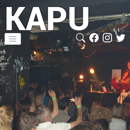
KAPU
Direkt
zum
Inhalt