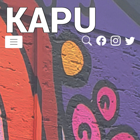
KAPU
Direkt
zum
Inhalt