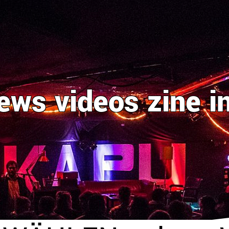
ews
videos
zine
i