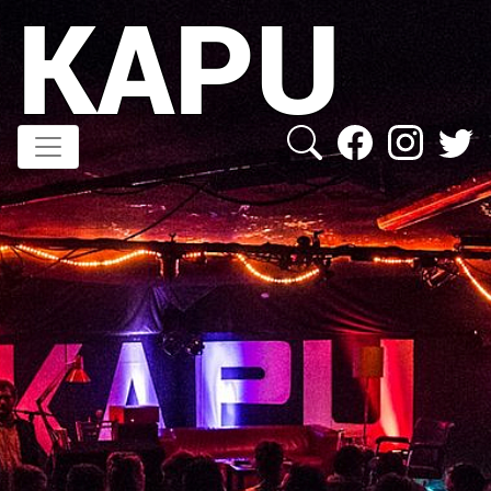
KAPU
Direkt
zum
Inhalt