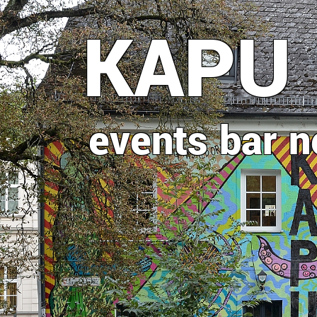
Direkt
KAPU
zum
Inhalt
events
bar
n