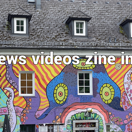
ews
videos
zine
i