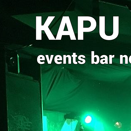
Direkt
KAPU
zum
Inhalt
events
bar
n