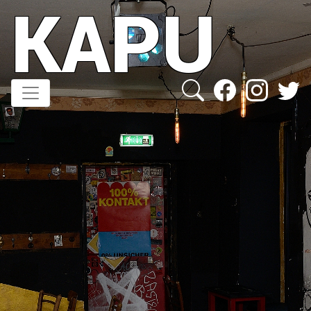
KAPU
Direkt
zum
Inhalt