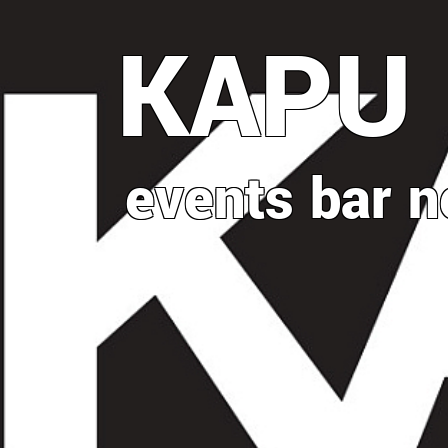
Direkt
KAPU
zum
Inhalt
events
bar
n