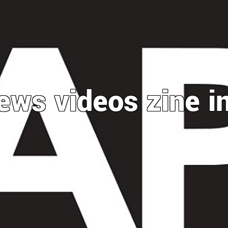
ews
videos
zine
i