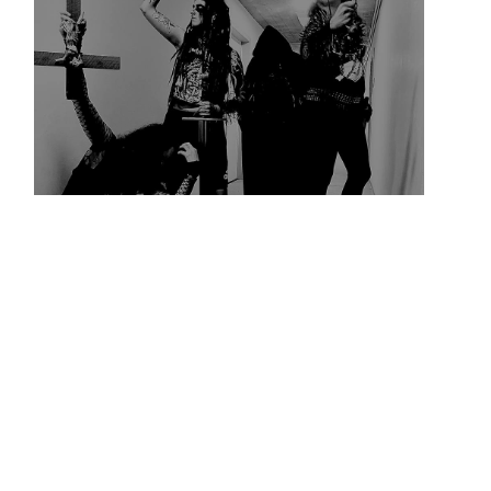
WINSELMUTTER:
kompromissloser Raw Black Metal aus Niedersachsen