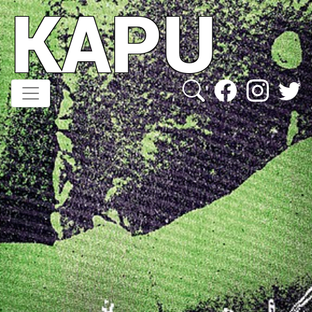
KAPU
Direkt
zum
Inhalt