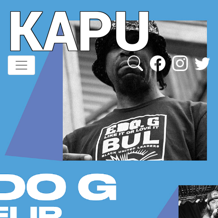
KAPU
Direkt
zum
Inhalt