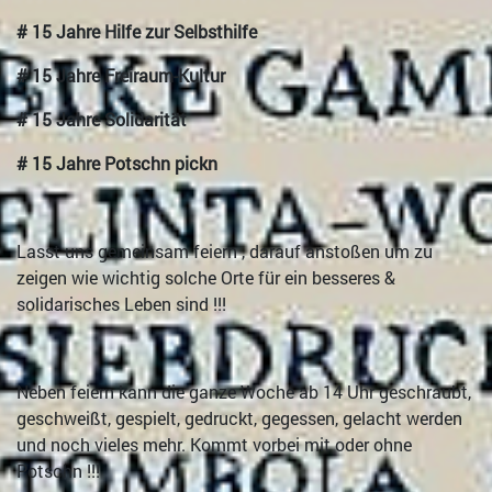
# 15 Jahre Hilfe zur Selbsthilfe
# 15 Jahre Freiraum-Kultur
# 15 Jahre Solidarität
# 15 Jahre Potschn pickn
Lasst uns gemeinsam feiern , darauf anstoßen um zu
zeigen wie wichtig solche Orte für ein besseres &
solidarisches Leben sind !!!
Neben feiern kann die ganze Woche ab 14 Uhr geschraubt,
geschweißt, gespielt, gedruckt, gegessen, gelacht werden
und noch vieles mehr. Kommt vorbei mit oder ohne
Potschn !!!