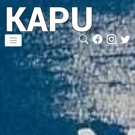
KAPU
Direkt
zum
Inhalt