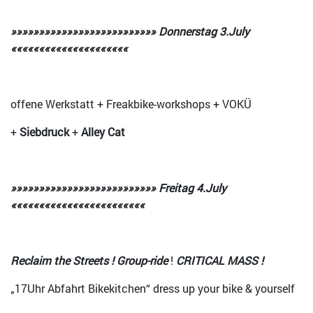
»»»»»»»»»»»»»»»»»»»»»»»»»» Donnerstag 3.July
«««««««««««««««««««««
offene Werkstatt + Freakbike-workshops + VOKÜ
+
Siebdruck
+
Alley Cat
»»»»»»»»»»»»»»»»»»»»»»»»»» Freitag
4
.July
««««««««««««««««««««««««
Reclaim the Streets ! Group-ride
!
CRITICAL MASS !
„17Uhr Abfahrt Bikekitchen“ dress up your bike & yourself