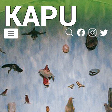
KAPU
Direkt
zum
Inhalt