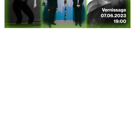
Former Appearances at Kapu
ZAK
2025-07-18
-
VACUNT, Rat King Gone, ZAK!
2024-05-11
-
MODECENTER Album Release, LEBER + ZAK!
2023-10-07
-
Szene Putzn, Leber, ZAK
DJ Lynn Maya
2024-04-13
-
STREAM CLUB: Telebrains, Suck, Enemic
Interior, Mala Herba, Lynn Mayya
Abrupt