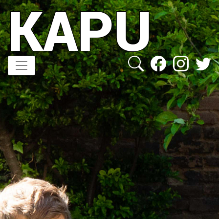
KAPU
Direkt
zum
Inhalt