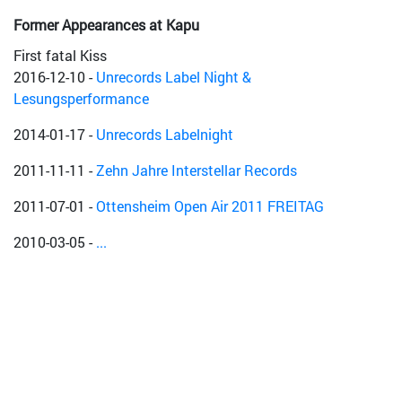
Former Appearances at Kapu
First fatal Kiss
2016-12-10
-
Unrecords Label Night &
Lesungsperformance
2014-01-17
-
Unrecords Labelnight
2011-11-11
-
Zehn Jahre Interstellar Records
2011-07-01
-
Ottensheim Open Air 2011 FREITAG
2010-03-05
-
...
2005-02-23
-
im POSTHOF
2005-01-22
-
Frauenfest
2004-06-15
-
Loud Hip Shakin R´n´R Style !