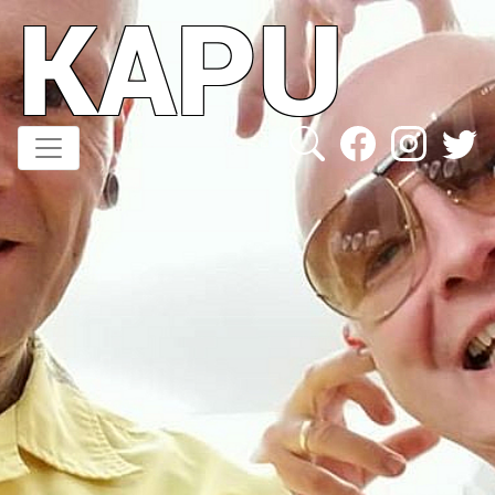
KAPU
Direkt
zum
Inhalt