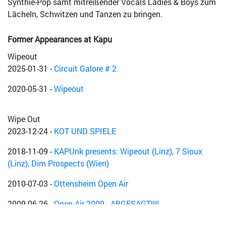
Synthie-Pop samt mitreißender Vocals Ladies & Boys zum
Lächeln, Schwitzen und Tanzen zu bringen.
Former Appearances at Kapu
Wipeout
2025-01-31
-
Circuit Galore # 2
2020-05-31
-
Wipeout
Wipe Out
2023-12-24
-
KOT UND SPIELE
2018-11-09
-
KAPUnk presents: Wipeout (Linz), 7 Sioux
(Linz), Dim Prospects (Wien)
2010-07-03
-
Ottensheim Open Air
2009-06-26
-
Open Air 2009 - ABGESAGT!!!!
2005-12-24
-
Science Fiction X-MESS