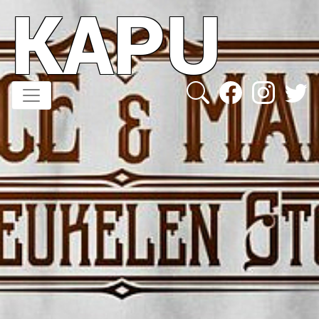
KAPU
Direkt
zum
Inhalt