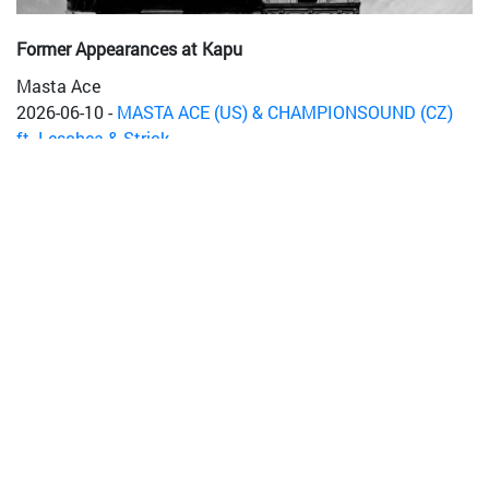
Former Appearances at Kapu
Masta Ace
2026-06-10
-
MASTA ACE (US) & CHAMPIONSOUND (CZ)
ft. Leschea & Strick
2023-02-22
-
Masta Ace & Marco Polo
2018-05-17
-
Masta Ace & Marco Polo, Nasihat & Son Griot
2014-11-12
-
EMC (USA) aka MASTA ACE, WORDSWORTH,
PUNCHLINE, STRICKLIN
2009-03-21
-
hiphop
MARCO POLO
2023-02-22
-
Masta Ace & Marco Polo
2018-05-17
-
Masta Ace & Marco Polo, Nasihat & Son Griot