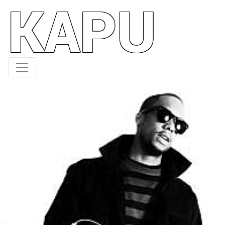
KAPU
Direkt
zum
Inhalt