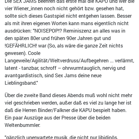
Die SEX JAMS beehren das erste mal die KAPU und wer die
vier Wiener_innen noch nicht gehört bzw. gesehen hat,
sollte sich dieses Gastspiel nicht entgehen lassen. Besser
als mit ihren eigenen Worten kann mans eigentlich nicht
ausdrücken: "NOISEPOP!? Reminiszenz an alles was in
den späten 80er und frühen 90er Jahren gut und
!GEFÄHRLICH! war (So, als wäre die ganze Zeit nichts
gewesen). Coole
Langeweile/Agilität/Weltverdruss/Aufbegehren ... verlärmt,
latent - tanzbar, schroff – ohrwurmtauglich, nervig und
avantgardistisch, sind Sex Jams deine neue
Lieblingsband."
Über die zweite Band dieses Abends muß wohl nicht mehr
viel geschrieben werden, außer daß es viel zu lange her ist
daß die Herren Binder/Falkner die KAPU bespielt haben.
Ein paar Auszüge aus der Presse über die beiden
Weltenbummler:
"gänzlich unerwartete musik, die nicht nur libidinös,