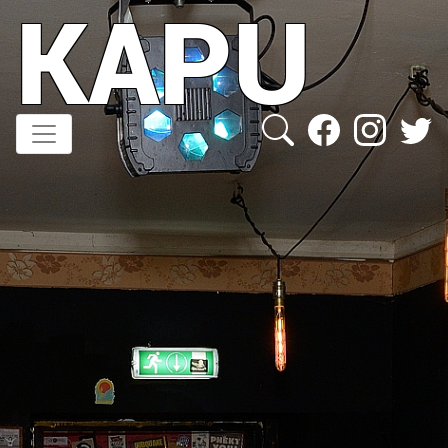
KAPU
Direkt
zum
Inhalt