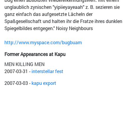
unglaublich zynischen "yipiieyayeaah" z. B. sezieren sie
ganz einfach das aufgesetzte Lächeln der
Spaßgesellschaft und halten ihr die Fratze ihres dunklen
Spiegelbildes entgegen." Noisy Neighbours
http://www.myspace.com/bugbuam
Former Appearances at Kapu
MEN KILLING MEN
2007-03-31
-
interstellar fest
2007-03-03
-
kapu export
2006-07-01
-
OTTENSHEIM OPEN AIR
2006-02-10
-
from crust to core!
Nine Eleven, Geraniüm, Potence
2009-11-18
-
--