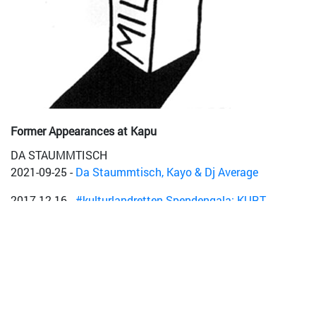
Former Appearances at Kapu
DA STAUMMTISCH
2021-09-25
-
Da Staummtisch, Kayo & Dj Average
2017-12-16
-
#kulturlandretten Spendengala: KURT
MITTERNDORFER (Lesung), DA STAUMMTISCH, YOUTH,
AIVERY, ONE.CULTURE.CLAN, KAPU DJ Team
2010-05-14
-
triple album release party
Def Ill