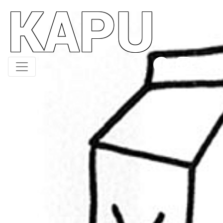
KAPU
Direkt
zum
Inhalt