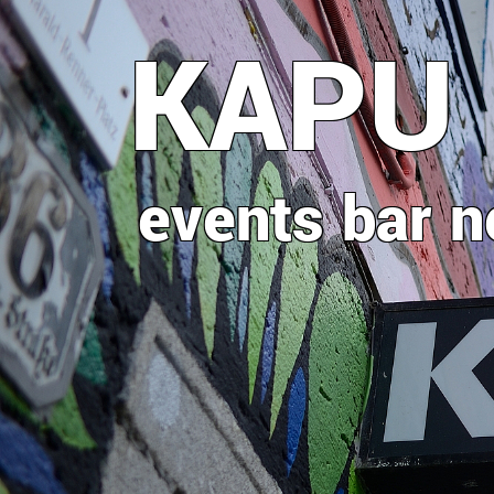
Direkt
KAPU
zum
Inhalt
events
bar
n