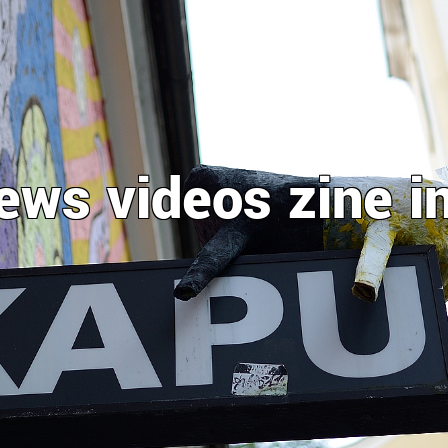
ews
videos
zine
i