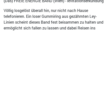
(Das) FREIE ENERGIE BAND (Wien) - levitationserkundung
Völlig losgelöst überall hin, nur nicht nach Hause
telefonieren. Ein loser Gummiring aus gezähmten Ley-
Linien scheint dieses Band fest beisammen zu halten und
ermöglicht sich fallen zu lassen und dabei Reisen ins
Innere wie Äußere zu machen. - aber zu Fuß, also...
tanzbar!
Und Leute, auch die waren schon mal da und waren
seitdem nicht faul. Rosenquarze aufladen und gemma!
https://dasfreieenergieband.bandcamp.com/.../drei-
neue...
---
+ pre-sale link soon +