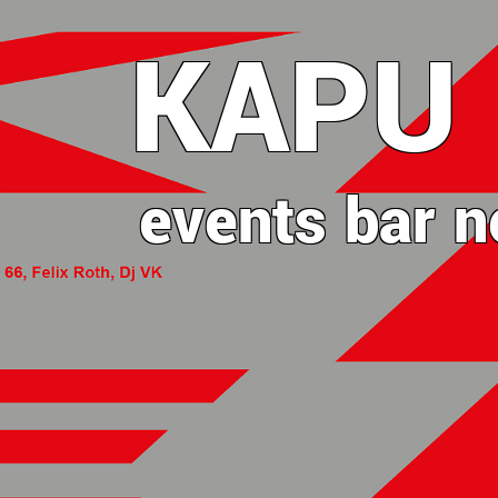
Direkt
KAPU
zum
Inhalt
events
bar
n