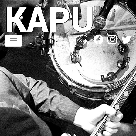
KAPU
Direkt
zum
Inhalt