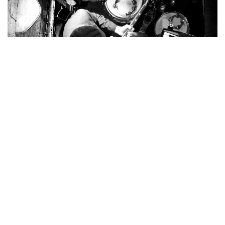
Former Appearances at Kapu
king automatic
2016-01-29
-
King Automatic, The Loranes
2009-11-13
-
--
2006-11-18
-
football´s comin´ home