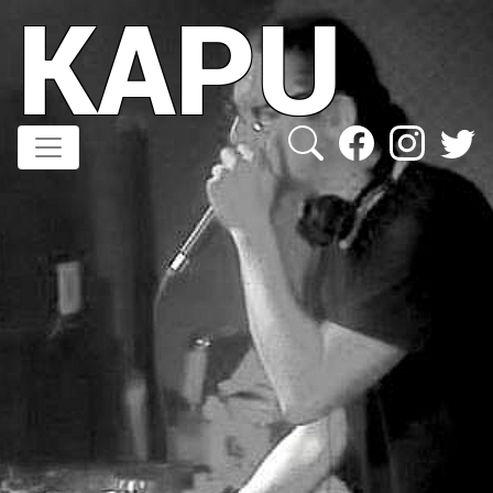
KAPU
Direkt
zum
Inhalt