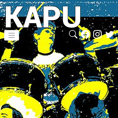
KAPU
Direkt
zum
Inhalt