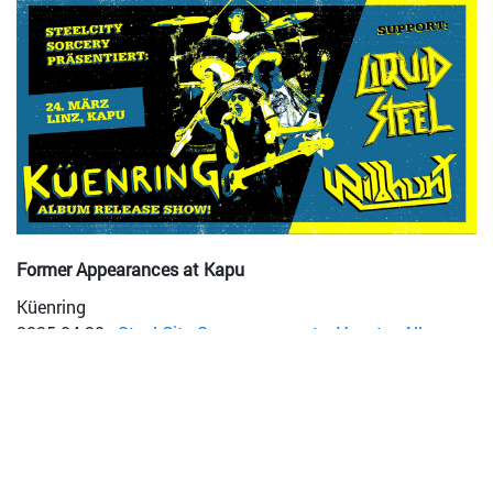
Former Appearances at Kapu
Küenring
2025-04-30
-
Steel City Sorcery presents: Venator Album
Release with Eisenhand, Küenring, Äxorcist
2024-03-23
-
Torpedo Promotion presents: VENATOR, IRON
KOBRA, ANIMALIZE, KÜENRING
2022-04-16
-
Steel City Sorcery presents: Messa, Küenring,