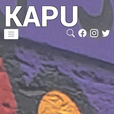
KAPU
Direkt
zum
Inhalt