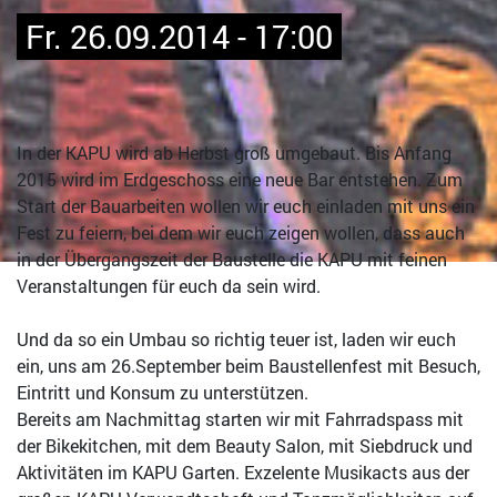
Fr. 26.09.2014 - 17:00
In der KAPU wird ab Herbst groß umgebaut. Bis Anfang
2015 wird im Erdgeschoss eine neue Bar entstehen. Zum
Start der Bauarbeiten wollen wir euch einladen mit uns ein
Fest zu feiern, bei dem wir euch zeigen wollen, dass auch
in der Übergangszeit der Baustelle die KAPU mit feinen
Veranstaltungen für euch da sein wird.
Und da so ein Umbau so richtig teuer ist, laden wir euch
ein, uns am 26.September beim Baustellenfest mit Besuch,
Eintritt und Konsum zu unterstützen.
Bereits am Nachmittag starten wir mit Fahrradspass mit
der Bikekitchen, mit dem Beauty Salon, mit Siebdruck und
Aktivitäten im KAPU Garten. Exzelente Musikacts aus der