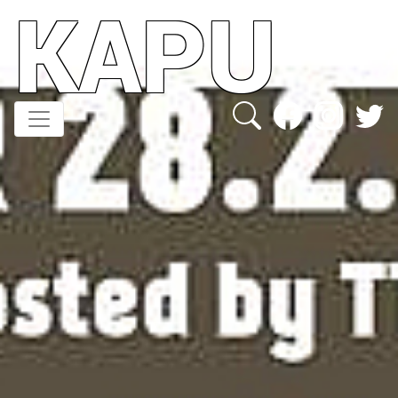
KAPU
Direkt
zum
Inhalt