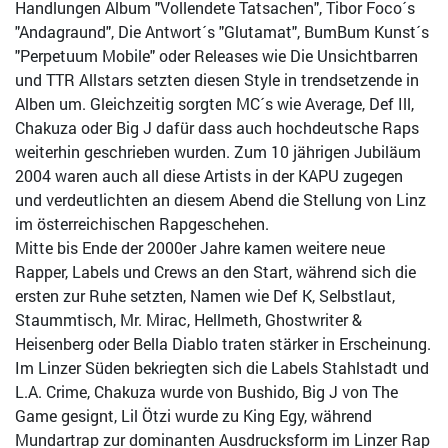
Handlungen Album "Vollendete Tatsachen", Tibor Foco´s
"Andagraund", Die Antwort´s "Glutamat", BumBum Kunst´s
"Perpetuum Mobile" oder Releases wie Die Unsichtbarren
und TTR Allstars setzten diesen Style in trendsetzende in
Alben um. Gleichzeitig sorgten MC´s wie Average, Def Ill,
Chakuza oder Big J dafür dass auch hochdeutsche Raps
weiterhin geschrieben wurden. Zum 10 jährigen Jubiläum
2004 waren auch all diese Artists in der KAPU zugegen
und verdeutlichten an diesem Abend die Stellung von Linz
im österreichischen Rapgeschehen.
Mitte bis Ende der 2000er Jahre kamen weitere neue
Rapper, Labels und Crews an den Start, während sich die
ersten zur Ruhe setzten, Namen wie Def K, Selbstlaut,
Staummtisch, Mr. Mirac, Hellmeth, Ghostwriter &
Heisenberg oder Bella Diablo traten stärker in Erscheinung.
Im Linzer Süden bekriegten sich die Labels Stahlstadt und
L.A. Crime, Chakuza wurde von Bushido, Big J von The
Game gesignt, Lil Ötzi wurde zu King Egy, während
Mundartrap zur dominanten Ausdrucksform im Linzer Rap