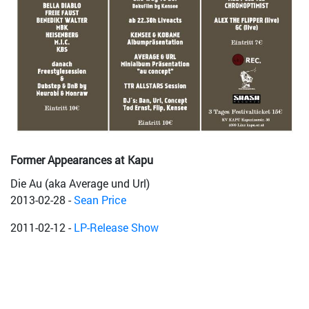
Former Appearances at Kapu
Die Au (aka Average und Url)
2013-02-28
-
Sean Price
2011-02-12
-
LP-Release Show
2007-10-05
-
kapu kubana hip hop ham #1
2007-06-29
-
ottensheim open air