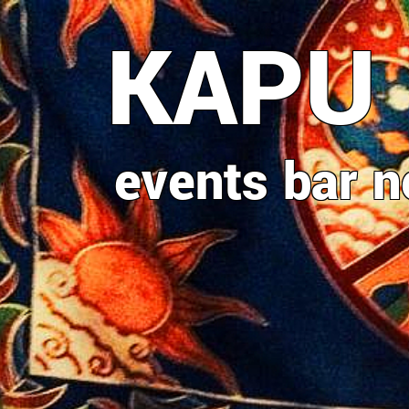
Direkt
KAPU
zum
Inhalt
events
bar
n