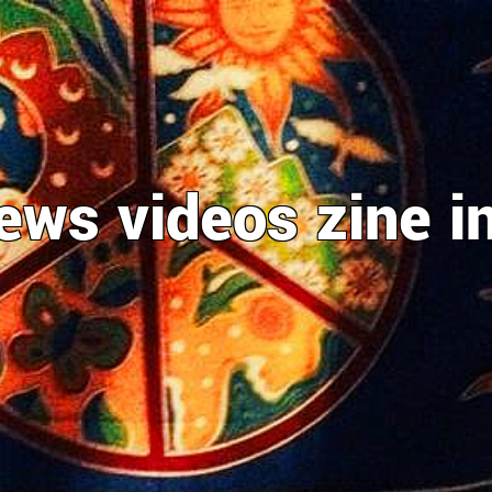
ews
videos
zine
i