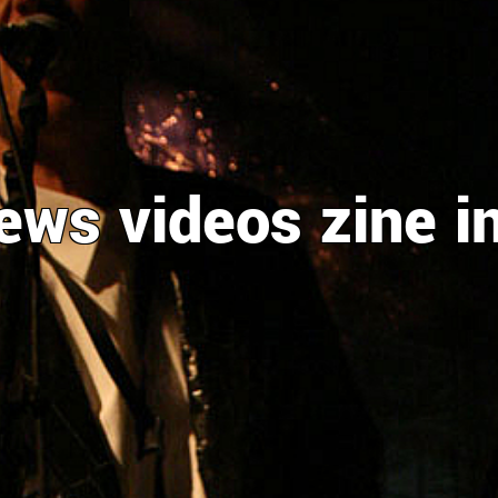
ews
videos
zine
i