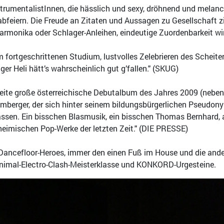
nstrumentalistInnen, die hässlich und sexy, dröhnend und melan
abfeiern. Die Freude an Zitaten und Aussagen zu Gesellschaft 
rmonika oder Schlager-Anleihen, eindeutige Zuordenbarkeit wir
fortgeschrittenen Studium, lustvolles Zelebrieren des Scheite
r Heli hätt’s wahrscheinlich gut g’fallen." (SKUG)
eite große österreichische Debutalbum des Jahres 2009 (neben 
berger, der sich hinter seinem bildungsbürgerlichen Pseudonym
assen. Ein bisschen Blasmusik, ein bisschen Thomas Bernhard,
heimischen Pop-Werke der letzten Zeit." (DIE PRESSE)
-Dancefloor-Heroes, immer den einen Fuß im House und die and
inimal-Electro-Clash-Meisterklasse und KONKORD-Urgesteine.