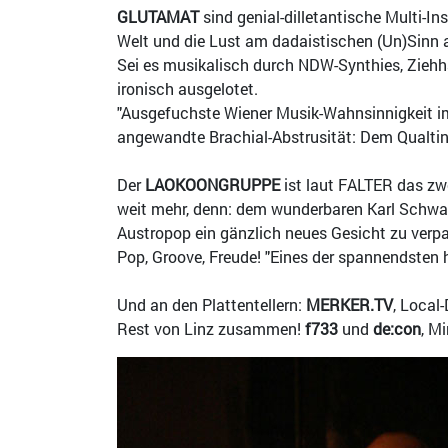
GLUTAMAT
sind genial-dilletantische Multi-I
Welt und die Lust am dadaistischen (Un)Sinn 
Sei es musikalisch durch NDW-Synthies, Ziehha
ironisch ausgelotet.
"Ausgefuchste Wiener Musik-Wahnsinnigkeit im 
angewandte Brachial-Abstrusität: Dem Qualtinge
Der
LAOKOONGRUPPE
ist laut FALTER das zw
weit mehr, denn: dem wunderbaren Karl Schwam
Austropop ein gänzlich neues Gesicht zu verp
Pop, Groove, Freude! "Eines der spannendsten 
Und an den Plattentellern:
MERKER.TV
, Local
Rest von Linz zusammen!
f733
und
de:con
, M