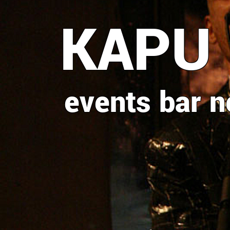
Direkt
KAPU
zum
Inhalt
events
bar
n