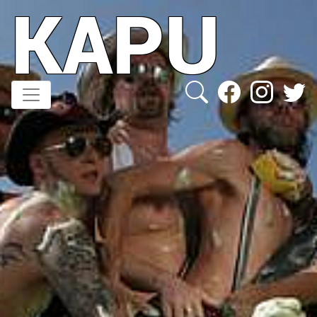
KAPU
Direkt
zum
Inhalt