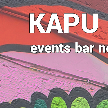
Direkt
KAPU
zum
Inhalt
events
bar
n