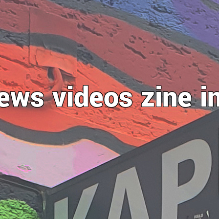
ews
videos
zine
i