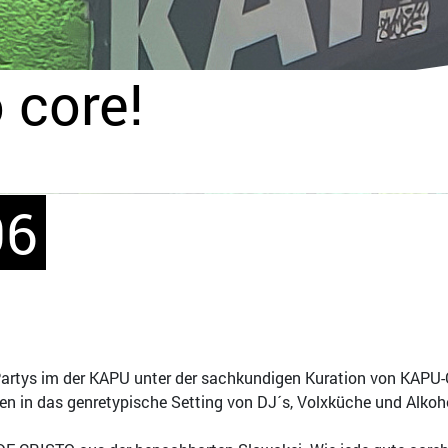
 core!
06
Partys im der KAPU unter der sachkundigen Kuration von KAPU
n in das genretypische Setting von DJ´s, Volxküche und Alko