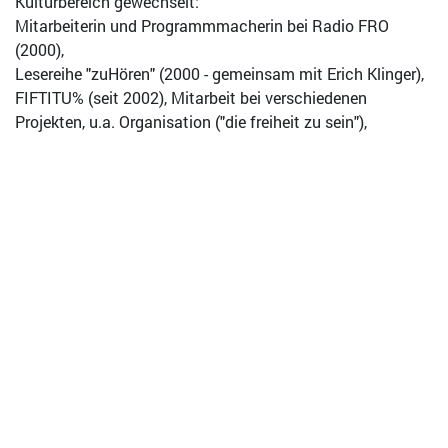
Kulturbereich gewechselt:
Mitarbeiterin und Programmmacherin bei Radio FRO
(2000),
Lesereihe "zuHören" (2000 - gemeinsam mit Erich Klinger),
FIFTITU% (seit 2002), Mitarbeit bei verschiedenen
Projekten, u.a. Organisation ("die freiheit zu sein"),
seit 2003 Obfrau und Mitarbeiterin des Vereines MIRIAM
(Projekt "Wegstrecken", Lesereihe zuHören - 2),
nebenbei freiberufliche Internetprogrammierin
Bisherige Lesungen (mit anderen): "eure sprache ist nicht
unsere ..." amerlinghaus wien 2001,
"tabuzone" maiz/transpublic 2002
sowie sporadisch in Sendungen auf Radio FRO.