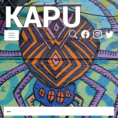
KAPU
Direkt
zum
Inhalt
--