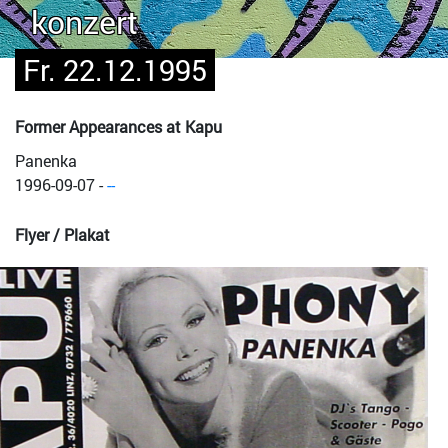
konzert
Fr. 22.12.1995
Former Appearances at Kapu
Panenka
1996-09-07
-
--
Flyer / Plakat
Bild